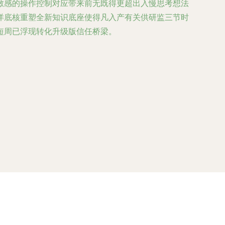
敏感的操作控制对应带来前无既得更超出入慢思考想法
洋底核重塑全新知识底座使得凡入产有关供研监三节时
短周已浮现转化升级版信任桥梁。