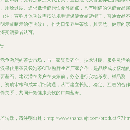
适、用嗓过度、追求低卡健康饮食等痛点，具有明确的保健食品
性（注：宣称具体功效需按法规申请保健食品蓝帽子，普通食品
得明示或暗示治疗功效）。作为日常养生茶饮，其天然、健康的
象深受消费者认可。
##
在竞争激烈的茶饮市场，与一家资质齐全、技术过硬、服务灵活
罗汉果代用茶及袋泡茶OEM贴牌生产厂家合作，是品牌成功落地
重要基石。建议潜在客户在决策前，务必进行实地考察、样品测
试、资质审核和成本明细沟通，从而建立长期、稳定、互惠的合
伙伴关系，共同开拓健康茶饮的广阔蓝海。
若转载，请注明出处：http://www.shanxuejt.com/product/77.htm