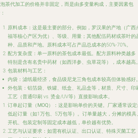
袋泡茶代加工的价格并非固定，而是由多变量构成，主要因素包
括：
原料成本
：这是最主要的部分。例如，罗汉果的产地（广西
福等核心产区为优）、等级、用量；其他配伍药材或茶叶的
种、品质和产地。原料成本可占产品总成本的50%-70%。
配方复杂度
：单一原料的茶包成本最低。配方原料种类越多
特别是含有名贵中药材（如西洋参、虫草花等），成本越高
包装材料与工艺
：
内袋：滤纸最经济，食品级尼龙三角包成本较高但体验感好
外包装：铝箔袋、铁罐、纸盒、礼品盒等，材质、尺寸、印
工艺（普通印刷 vs. 烫金/UV等）直接影响成本。
订单起订量（MOQ）
：这是影响单价的关键。厂家通常设定
低起订量（如1万包、5万包等）。订单量越大，分摊的模具
开机、包装定制等固定成本越低，单价越有优势。
工艺与认证要求
：如需有机认证、出口认证、特殊灭菌工艺