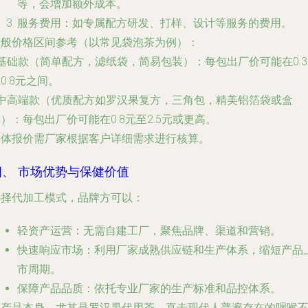
等，会增加额外成本。
服务费用
：如专属配方研发、打样、设计等服务的费用。
一般价格区间参考（以常见袋泡茶为例）
：
 基础款（简单配方，滤纸袋，简易包装）：每包出厂价可能在0.
0.8元之间。
- 中高端款（优质配方如罗汉果复方，三角包，精美铝箔袋或盒
）：每包出厂价可能在0.8元至2.5元或更高。
具体报价需厂家根据客户详细需求进行核算。
四、 市场优势与保健价值
选择代加工模式，品牌方可以：
轻资产运营
：无需自建工厂，聚焦品牌、渠道和营销。
快速响应市场
：利用厂家成熟供应链和生产体系，缩短产品
市周期。
保障产品品质
：依托专业厂家的生产标准和品控体系。
而产品本身，尤其是罗汉果代用茶，直击现代人普遍存在的咽喉