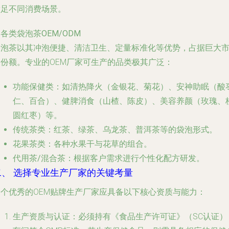
满足不同消费场景。
. 各类袋泡茶OEM/ODM
袋泡茶以其冲泡便捷、清洁卫生、定量标准化等优势，占据巨大
场份额。专业的OEM厂家可生产的品类极其广泛：
功能保健类
：如清热降火（金银花、菊花）、安神助眠（酸
仁、百合）、健脾消食（山楂、陈皮）、美容养颜（玫瑰、
圆红枣）等。
传统茶类
：红茶、绿茶、乌龙茶、普洱茶等的袋泡形式。
花果茶类
：各种水果干与花草的组合。
代用茶/混合茶
：根据客户需求进行个性化配方研发。
二、 选择专业生产厂家的关键考量
一个优秀的OEM贴牌生产厂家应具备以下核心资质与能力：
生产资质与认证
：必须持有《食品生产许可证》（SC认证）