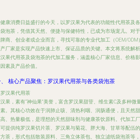
在健康消费日益盛行的今天，以罗汉果为代表的功能性代用茶及
类袋泡茶，凭借其天然、便捷与保健特性，已成为市场宠儿。对
牌商、创业者或企业而言，寻找可靠的专业代加工（OEM/ODM
生产厂家是实现产品快速上市、保证品质的关键。本文将系统解
罗汉果代用茶及袋泡茶的代加工服务，涵盖核心厂家信息、价格
响因素及产品价值。
一、 核心产品聚焦：罗汉果代用茶与各类袋泡茶
. 罗汉果代用茶
罗汉果，素有“神仙果”美誉，富含罗汉果甜苷、维生素C及多种微
元素。其核心功效在于润肺止咳、清热利咽、润肠通便，且天然
度高、热量极低，是理想的天然甜味剂与健康茶饮原料。代加工
家可提供纯罗汉果切片茶、罗汉果与菊花、胖大海、甘草等配伍
复方茶，形式包括散装原料、三角立体茶包、独立滤纸袋泡茶等